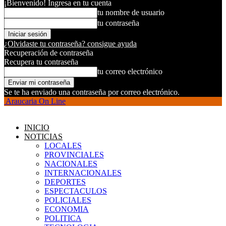
¡Bienvenido! Ingresa en tu cuenta
tu nombre de usuario
tu contraseña
¿Olvidaste tu contraseña? consigue ayuda
Recuperación de contraseña
Recupera tu contraseña
tu correo electrónico
Se te ha enviado una contraseña por correo electrónico.
Araucaria On Line
INICIO
NOTICIAS
LOCALES
PROVINCIALES
NACIONALES
INTERNACIONALES
DEPORTES
ESPECTACULOS
POLICIALES
ECONOMIA
POLITICA