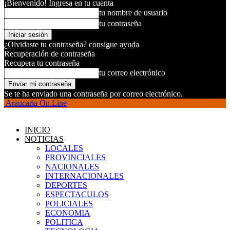
¡Bienvenido! Ingresa en tu cuenta
tu nombre de usuario
tu contraseña
¿Olvidaste tu contraseña? consigue ayuda
Recuperación de contraseña
Recupera tu contraseña
tu correo electrónico
Se te ha enviado una contraseña por correo electrónico.
Araucaria On Line
INICIO
NOTICIAS
LOCALES
PROVINCIALES
NACIONALES
INTERNACIONALES
DEPORTES
ESPECTACULOS
POLICIALES
ECONOMIA
POLITICA