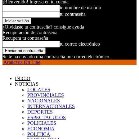
¡Bienvenido! Ingresa en tu cuenta
tu nombre de usuario
tu contraseña
¿Olvidaste tu contraseña? consigue ayuda
Recuperación de contraseña
Recupera tu contraseña
tu correo electrónico
Se te ha enviado una contraseña por correo electrónico.
Araucaria On Line
INICIO
NOTICIAS
LOCALES
PROVINCIALES
NACIONALES
INTERNACIONALES
DEPORTES
ESPECTACULOS
POLICIALES
ECONOMIA
POLITICA