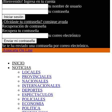
¡Bienvenido! Ingresa en tu cuenta
tu nombre de usuario
tu contraseña
¿Olvidaste tu contraseña? consigue ayuda
Recuperación de contraseña
Recupera tu contraseña
tu correo electrónico
Se te ha enviado una contraseña por correo electrónico.
Araucaria On Line
INICIO
NOTICIAS
LOCALES
PROVINCIALES
NACIONALES
INTERNACIONALES
DEPORTES
ESPECTACULOS
POLICIALES
ECONOMIA
POLITICA