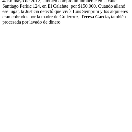
4.
En mayo de 2012, también compró un inmueble en la calle
Santiago Perkic 124, en El Calafate, por $150.000. Cuando allanó
ese lugar, la Justicia detectó que vivía Luis Semprini y los alquileres
eran cobrados por la madre de Gutiérrrez,
Teresa García,
también
procesada por lavado de dinero.