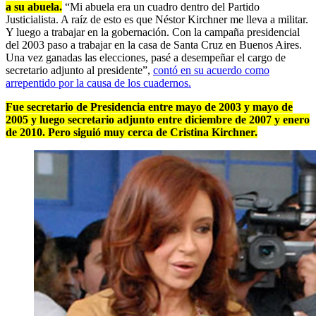
a su abuela.
“Mi abuela era un cuadro dentro del Partido
Justicialista. A raíz de esto es que Néstor Kirchner me lleva a militar.
Y luego a trabajar en la gobernación. Con la campaña presidencial
del 2003 paso a trabajar en la casa de Santa Cruz en Buenos Aires.
Una vez ganadas las elecciones, pasé a desempeñar el cargo de
secretario adjunto al presidente”,
contó en su acuerdo como
arrepentido por la causa de los cuadernos.
Fue secretario de Presidencia entre mayo de 2003 y mayo de
2005 y luego secretario adjunto entre diciembre de 2007 y enero
de 2010. Pero siguió muy cerca de Cristina Kirchner.