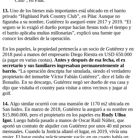
Club”, en Pilar.
13.
Uno de los bienes más importantes está ubicado en el barrio
privado “Highland Park Country Club”, en Pilar. Aunque no
figuraba a su nombre, Gutiérrez lo aseguró entre 2017 y 2019. “El
seguro se lo exigió el dueño porque hacían fiestas todo el tiempo y
el barrio aplicaba multas millonarias”, explicó una fuente que
conoce los detalles de la operación.
En los papeles, la propiedad pertenecía a un socio de Gutiérrez y en
2018 pasó a manos del empresario Diego Riestra en USD 650.000
(a pagar en varias cuotas).
Antes y después de esa fecha, el ex
secretario y sus familiares ingresaban permanentemente al
barrio.
“La operación descripta fue simulada, siendo el verdadero
propietario del inmueble Víctor Fabián Gutiérrez”, dice el fallo de
Bonadio. En su descargo, Gutiérrez negó ser dueño de esa casa y
dijo que visitaba el country para visitar a otros vecinos y jugar al
golf.
14.
Algo similar ocurrió con una mansión de 1170 m2 ubicada en
San Isidro. En marzo de 2018, Gutiérrez la aseguró a su nombre en
$15.860.000, pero el propietario en los papeles era
Rudy Ulloa
Igor.
Luego habría pasado a manos de Oscar Raúl Núñez, que
aportó un contrato de alquiler con Gutiérrez por unos 40 mil pesos
mensuales. Cuando la Justicia allanó el lugar, en 2019, vivía una
mujer. El lugar estaba prácticamente vacío: en un cuarto había un