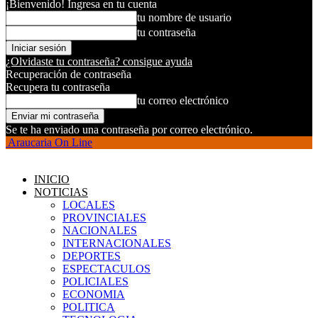
¡Bienvenido! Ingresa en tu cuenta
tu nombre de usuario
tu contraseña
¿Olvidaste tu contraseña? consigue ayuda
Recuperación de contraseña
Recupera tu contraseña
tu correo electrónico
Se te ha enviado una contraseña por correo electrónico.
Araucaria On Line
INICIO
NOTICIAS
LOCALES
PROVINCIALES
NACIONALES
INTERNACIONALES
DEPORTES
ESPECTACULOS
POLICIALES
ECONOMIA
POLITICA