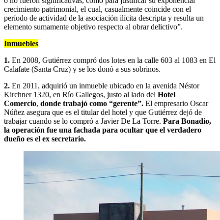
o no fueron significativas, como para justificar su exponencial
crecimiento patrimonial, el cual, casualmente coincide con el
período de actividad de la asociación ilícita descripta y resulta un
elemento sumamente objetivo respecto al obrar delictivo”.
Inmuebles
1.
En 2008, Gutiérrez compró dos lotes en la calle 603 al 1083 en El
Calafate (Santa Cruz) y se los donó a sus sobrinos.
2.
En 2011, adquirió un inmueble ubicado en la avenida Néstor
Kirchner 1320, en Río Gallegos, justo al lado del
Hotel
Comercio
,
donde trabajó como “gerente”.
El empresario Oscar
Núñez asegura que es el titular del hotel y que Gutiérrez dejó de
trabajar cuando se lo compró a Javier De La Torre.
Para Bonadio,
la operación fue una fachada para ocultar que el verdadero
dueño es el ex secretario.