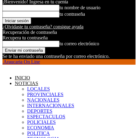
¡Bienvenido! Ingresa en tu cuenta
tu nombre de usuario
tu contraseña
¿Olvidaste tu contraseña? consigue ayuda
Recuperación de contraseña
Recupera tu contraseña
tu correo electrónico
Se te ha enviado una contraseña por correo electrónico.
Araucaria On Line
INICIO
NOTICIAS
LOCALES
PROVINCIALES
NACIONALES
INTERNACIONALES
DEPORTES
ESPECTACULOS
POLICIALES
ECONOMIA
POLITICA