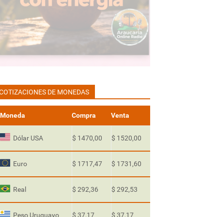
COTIZACIONES DE MONEDAS
Moneda
Compra
Venta
Dólar USA
$ 1470,00
$ 1520,00
Euro
$ 1717,47
$ 1731,60
Real
$ 292,36
$ 292,53
Peso Uruguayo
$ 37,17
$ 37,17