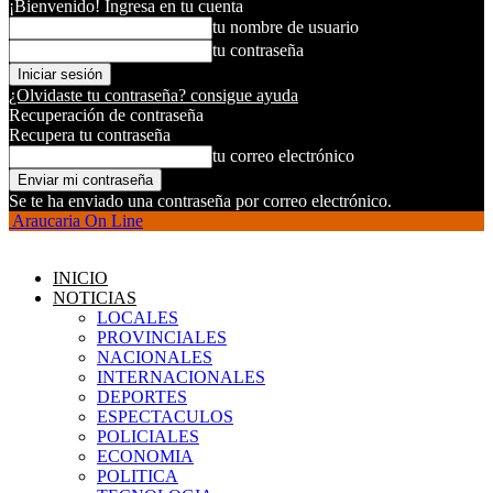
¡Bienvenido! Ingresa en tu cuenta
tu nombre de usuario
tu contraseña
¿Olvidaste tu contraseña? consigue ayuda
Recuperación de contraseña
Recupera tu contraseña
tu correo electrónico
Se te ha enviado una contraseña por correo electrónico.
Araucaria On Line
INICIO
NOTICIAS
LOCALES
PROVINCIALES
NACIONALES
INTERNACIONALES
DEPORTES
ESPECTACULOS
POLICIALES
ECONOMIA
POLITICA