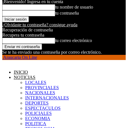
¡Bienvenido! Ingresa en tu cuenta
tu nombre de usuario
tu contraseña
¿Olvidaste tu contraseña? consigue ayuda
Recuperación de contraseña
Recupera tu contraseña
tu correo electrónico
Se te ha enviado una contraseña por correo electrónico.
Araucaria On Line
INICIO
NOTICIAS
LOCALES
PROVINCIALES
NACIONALES
INTERNACIONALES
DEPORTES
ESPECTACULOS
POLICIALES
ECONOMIA
POLITICA