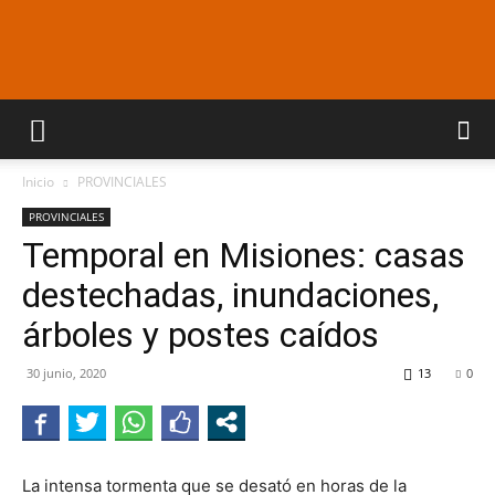
Araucaria
Inicio
PROVINCIALES
On
PROVINCIALES
Temporal en Misiones: casas
destechadas, inundaciones,
Line
árboles y postes caídos
30 junio, 2020
13
0
La intensa tormenta que se desató en horas de la