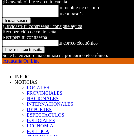
¡Bienvenido! Ingresa en tu cuenta
tu nombre de usuario
tu contraseña
¿Olvidaste tu contraseña? consigue ayuda
Recuperación de contraseña
Recupera tu contraseña
tu correo electrónico
Se te ha enviado una contraseña por correo electrónico.
Araucaria On Line
INICIO
NOTICIAS
LOCALES
PROVINCIALES
NACIONALES
INTERNACIONALES
DEPORTES
ESPECTACULOS
POLICIALES
ECONOMIA
POLITICA