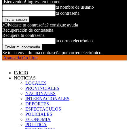
¡Bienvenido! Ingresa en tu cuenta
tu nombre de usuario
tu contraseña
¿Olvidaste tu contraseña? consigue ayuda
Recuperación de contraseña
Recupera tu contraseña
tu correo electrónico
Se te ha enviado una contraseña por correo electrónico.
Araucaria On Line
INICIO
NOTICIAS
LOCALES
PROVINCIALES
NACIONALES
INTERNACIONALES
DEPORTES
ESPECTACULOS
POLICIALES
ECONOMIA
POLITICA